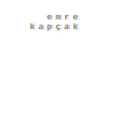
emre
emre
emre
emre
kapçak
kapçak
kapçak
kapçak